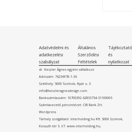
Adatvédelmi és
Általános
Tájékoztat
adatkezelési
Szerződési
és
szabályzat
Feltételek
nyilatkozat
dr. Keszler Ágnes egyéni vállalkozó
Adószám: 76236978-1-36
Székhely: 5000 Szolnok, Nyár u. 3.
info@keszleragnesdesign.com
Bankszámlaszám: 10700392-62833754-51100005
Számlavezető pénzintézet: CIB Bank Zrt.
Wordpress
Tárhely szolgáltató: Interholding.hu Kft. 5000 Szolnok,
Kossuth tér 5. I/7. www.interholding.hu,