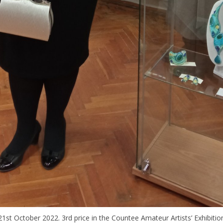
21st October 2022. 3rd price in the Countee Amateur Artists’ Exhibitio