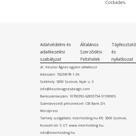
Cockades.
Adatvédelmi és
Általános
Tájékoztat
adatkezelési
Szerződési
és
szabályzat
Feltételek
nyilatkozat
dr. Keszler Ágnes egyéni vállalkozó
Adószám: 76236978-1-36
Székhely: 5000 Szolnok, Nyár u. 3.
info@keszleragnesdesign.com
Bankszámlaszám: 10700392-62833754-51100005
Számlavezető pénzintézet: CIB Bank Zrt.
Wordpress
Tárhely szolgáltató: Interholding.hu Kft. 5000 Szolnok,
Kossuth tér 5. I/7. www.interholding.hu,
info@interholding.hu