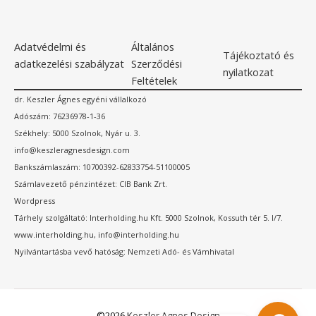
Adatvédelmi és
Általános
Tájékoztató és
adatkezelési szabályzat
Szerződési
nyilatkozat
Feltételek
dr. Keszler Ágnes egyéni vállalkozó
Adószám: 76236978-1-36
Székhely: 5000 Szolnok, Nyár u. 3.
info@keszleragnesdesign.com
Bankszámlaszám: 10700392-62833754-51100005
Számlavezető pénzintézet: CIB Bank Zrt.
Wordpress
Tárhely szolgáltató: Interholding.hu Kft. 5000 Szolnok, Kossuth tér 5. I/7.
www.interholding.hu, info@interholding.hu
Nyilvántartásba vevő hatóság: Nemzeti Adó- és Vámhivatal
©2026 Keszler Agnes Design