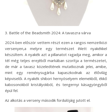
3. Battle of the Beadsmith 2024: A tavaszra várva
2024-ben először vettem részt ezen a rangos nemzetközi
versenyen,a melyre egy természet ihlett nyakékkel
készültem. A nyakék azt a pillanatot ragadja meg, amikor a
tél még teljes erejéből markában szorítja a természetet,
de már a tavasz közeledtének mutatkoznak jelei, amibe,
mint egy reménysugárba kapaszkodnak az élővilág
képviselői. A nyakék shibori hernyóselyem elemekből, ékkő
kabosonokból kristályokból, és tengernyi kásagyöngyből
épül fel.
Az alkotás a verseny második fordulójáig jutott el.