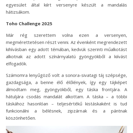
egyesület által kiírt versenyre készült a mandalás
hátizsákom.
Toho Challenge 2025
Már rég szerettem volna ezen a versenyen,
megmérettetésen részt venni. Az évenként megrendezett
kihívásban egy adott témában, kedvük szerinti műalkotást
alkotnak az adott színárnyalatú gyöngyökből a kiívást
elfogadók.
Számomra lenyűgöző volt a sonora-sivatagi táj szépsége,
gazdagsága, a benne élő élőlények, így egy tájképet
álmodtam meg, gyöngyökből, egy táska frontjára. A
hátuljára csodás mandalát alkottam. A táska – a többi
táskához hasonlóan – teljesértékű kistáskaként is tud
funkcionálni a bélésnek, zipzárnak és a pántnak
köszönhetően.