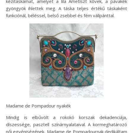
kézitáskámat, amelyet a lila Ametiszt kövek, a pávakék
gyöngyök ihlettek meg. A táska teljes értékű táskaként
funkciónál, béléssel, belső zsebbel és fém vállpánttal.
Madame de Pompadour nyakék
Mindig is elbűvölt a rokokó korszak dekadenciája,
díszessége, pasztell színárnyalataival. A kormeghatározó
női egyéniségének, Madame de Pompadournak dedikáltam