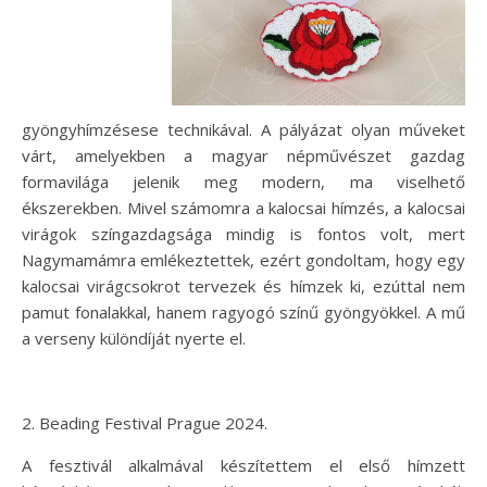
gyöngyhímzésese technikával. A pályázat olyan műveket
várt, amelyekben a magyar népművészet gazdag
formavilága jelenik meg modern, ma viselhető
ékszerekben. Mivel számomra a kalocsai hímzés, a kalocsai
virágok színgazdagsága mindig is fontos volt, mert
Nagymamámra emlékeztettek, ezért gondoltam, hogy egy
kalocsai virágcsokrot tervezek és hímzek ki, ezúttal nem
pamut fonalakkal, hanem ragyogó színű gyöngyökkel. A mű
a verseny különdíját nyerte el.
2. Beading Festival Prague 2024.
A fesztivál alkalmával készítettem el első hímzett